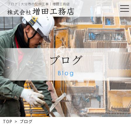
ブログ | 大分市の型枠工事｜増田工務店
togg
nav
ブログ
TOP
> ブログ